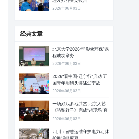
理发师齐登竞技台
2026年06月03日
经典文章
北京大学2026年“影像环保”课
程成功举办
2026年06月03日
2026“看中国·辽宁行”启动 五
国青年用镜头讲述辽宁故
2026年06月03日
一场好戏多地共赏 北京人艺
《骆驼祥子》完成“超现场”直
播
2026年06月03日
四川：智慧运维守护电力动脉
护航迎峰度夏