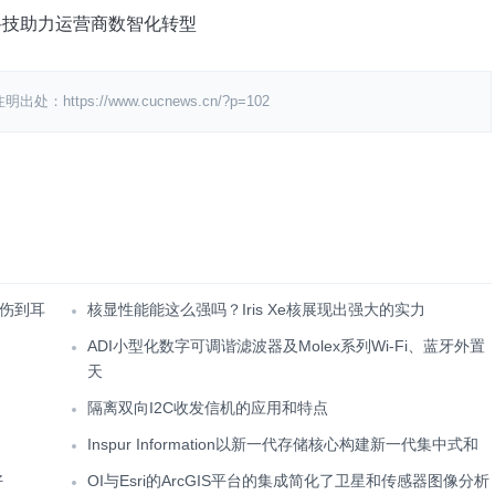
黑科技助力运营商数智化转型
ps://www.cucnews.cn/?p=102
伤到耳
核显性能能这么强吗？Iris Xe核展现出强大的实力
ADI小型化数字可调谐滤波器及Molex系列Wi-Fi、蓝牙外置
天
隔离双向I2C收发信机的应用和特点
Inspur Information以新一代存储核心构建新一代集中式和
好
OI与Esri的ArcGIS平台的集成简化了卫星和传感器图像分析