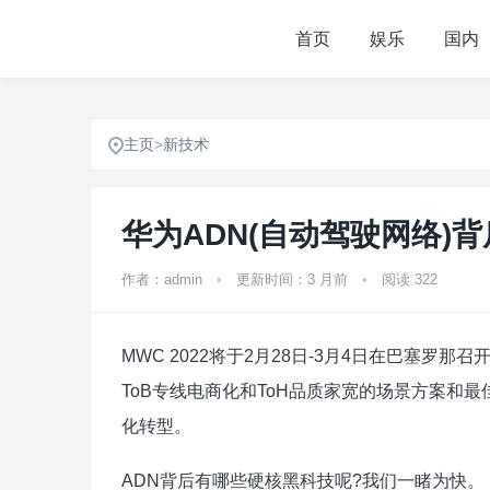
首页
娱乐
国内
主页
>
新技术
华为ADN(自动驾驶网络)
作者：admin
•
更新时间：3 月前
•
阅读 322
MWC 2022将于2月28日-3月4日在巴塞罗那
ToB专线电商化和ToH品质家宽的场景方案和最
化转型。
ADN背后有哪些硬核黑科技呢?我们一睹为快。