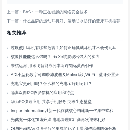
上一篇：BAS：一种正在崛起的网络安全技术
下一篇：什么品牌的运动耳机好、运动防水防汗的蓝牙耳机推荐
相关推荐
过度使用耳机有哪些危害？如何正确佩戴耳机才不会伤到耳
核显性能能这么强吗？Iris Xe核展现出强大的实力
来杭运河 用讯飞智能办公本听许知远黄西创作
ADI小型化数字可调谐滤波器及Molex系列Wi-Fi、蓝牙外置天
充电宝更耐用吗？什么样的充电宝好用耐用？
隔离双向I2C收发信机的应用和特点
华为PC快速应用:共享手机服务 突破生态壁垒
Inspur Information以新一代存储核心构建新一代集中式和
光储充一体化加速升温 电池管理IC厂商再次迎来利好
OI与Esri的ArcGIS平台的集成简化了卫星和传感器图像分析