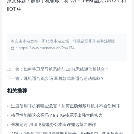
原文标题：超越手机领域：将 Wi-Fi FEM 融入 AR/VR 和
IIOT 中
本文由本站发布，不代表本站立场，转载请联系作者并注明出
处：https://www.cucnews.cn/?p=174
上一篇：如何将卫星导航系统与LoRa无线通信相结合？
下一篇：耳机适合跑步吗 耳机款式最适合运动佩戴？
相关推荐
过度使用耳机有哪些危害？如何正确佩戴耳机才不会伤到耳
核显性能能这么强吗？Iris Xe核展现出强大的实力
来杭运河 用讯飞智能办公本听许知远黄西创作
ADI小型化数字可调谐滤波器及Molex系列Wi-Fi、蓝牙外置天