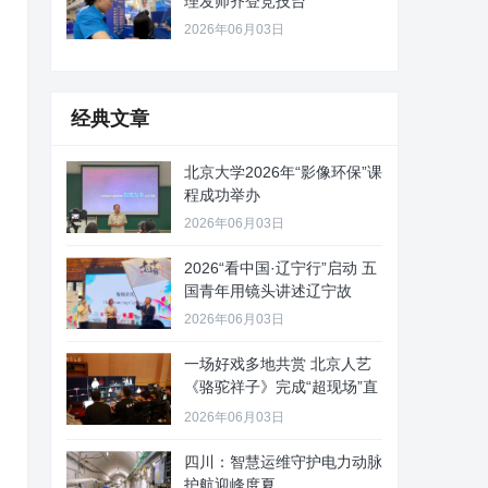
理发师齐登竞技台
2026年06月03日
经典文章
北京大学2026年“影像环保”课
程成功举办
2026年06月03日
2026“看中国·辽宁行”启动 五
国青年用镜头讲述辽宁故
2026年06月03日
一场好戏多地共赏 北京人艺
《骆驼祥子》完成“超现场”直
播
2026年06月03日
四川：智慧运维守护电力动脉
护航迎峰度夏