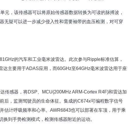
处理单元，该传感器可以将原始传感器数据转换为可读的脉搏波，
器无疑可以进一步减少侵入性和需要袖带的血压检测，对可穿
81GHz的汽车和工业毫米波雷达。此次参与Ripple标准估算，
波雷达主要用于ADAS应用，而60GHz至64GHz毫米波雷达用于座
传感器，将DSP、MCU(200MHz ARM-Cortex R4F)和雷达加
前后，监测驾驶员的生命体征。集成的C674x可编程数字信号
估计呼吸频率和心率。AWR6843也可以部署在车顶，用于乘
以切换到手势检测模式，检测传感器附近的运动。