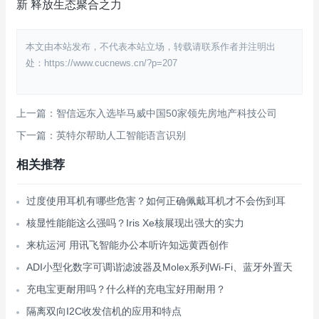
新 释放生态聚合之力
本文由本站发布，不代表本站立场，转载请联系作者并注明出
处：https://www.cucnews.cn/?p=207
上一篇：智信远东入选毕马威中国50家领先房地产科技公司
下一篇：英特尔帮助人工智能语言识别
相关推荐
过度使用耳机有哪些危害？如何正确佩戴耳机才不会伤到耳
核显性能能这么强吗？Iris Xe核展现出强大的实力
来杭运河 用讯飞智能办公本听许知远黄西创作
ADI小型化数字可调谐滤波器及Molex系列Wi-Fi、蓝牙外置天
充电宝更耐用吗？什么样的充电宝好用耐用？
隔离双向I2C收发信机的应用和特点