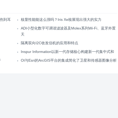
伤到耳
核显性能能这么强吗？Iris Xe核展现出强大的实力
ADI小型化数字可调谐滤波器及Molex系列Wi-Fi、蓝牙外置
天
隔离双向I2C收发信机的应用和特点
Inspur Information以新一代存储核心构建新一代集中式和
好
OI与Esri的ArcGIS平台的集成简化了卫星和传感器图像分析