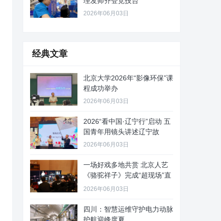
理发师齐登竞技台
2026年06月03日
经典文章
北京大学2026年“影像环保”课
程成功举办
2026年06月03日
2026“看中国·辽宁行”启动 五
国青年用镜头讲述辽宁故
2026年06月03日
一场好戏多地共赏 北京人艺
《骆驼祥子》完成“超现场”直
播
2026年06月03日
四川：智慧运维守护电力动脉
护航迎峰度夏