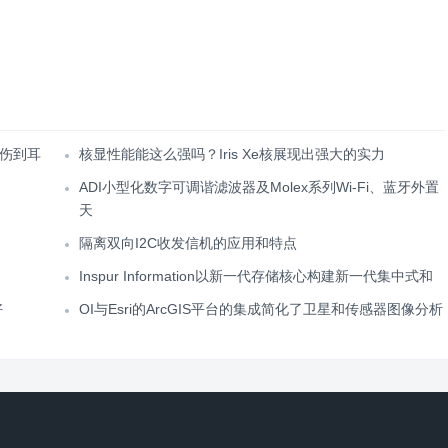
伤到耳
核显性能能这么强吗？Iris Xe核展现出强大的实力
ADI小型化数字可调谐滤波器及Molex系列Wi-Fi、蓝牙外置
天
隔离双向I2C收发信机的应用和特点
Inspur Information以新一代存储核心构建新一代集中式和
好
OI与Esri的ArcGIS平台的集成简化了卫星和传感器图像分析