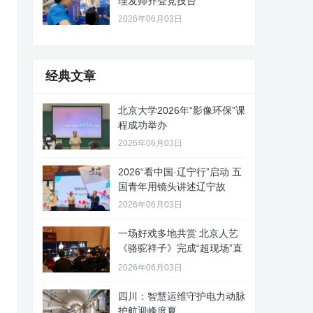
理发师齐登竞技台
2026年06月03日
经典文章
北京大学2026年“影像环保”课
程成功举办
2026年06月03日
2026“看中国·辽宁行”启动 五
国青年用镜头讲述辽宁故
2026年06月03日
一场好戏多地共赏 北京人艺
《骆驼祥子》完成“超现场”直
播
2026年06月03日
四川：智慧运维守护电力动脉
护航迎峰度夏