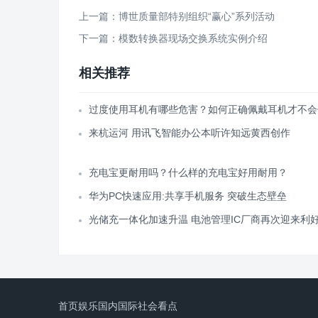
上一篇：博世质量部特别组织“赢心”系列活动
下一篇：模数转换器现场交换系统实例介绍
相关推荐
过度使用耳机有哪些危害？如何正确佩戴耳机才不会
来杭运河 用讯飞智能办公本听许知远黄西创作
充电宝更耐用吗？什么样的充电宝好用耐用？
华为PC快速应用:共享手机服务 突破生态壁垒
光储充一体化加速升温 电池管理IC厂商再次迎来利
首页
娱乐
国内
国际
社会
看点