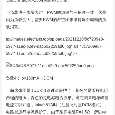
负载3(扩展):Io=150mA毫安(DCM)
当负载进一步增大时，PWM的频率与三角波一致，这是
因为负载变大，需要PWM的占空比来维持每个周期的负
载消耗。
tp://images.elecfans.top/uploads/20211210/8c7209e8-
5977-11ec-b2e9-dac502259ad0.jpg” alt=”8c7209e8-
5977-11ec-b2e9-dac502259ad0.jpg” />
负载4：Io=160mA（DCM）
上面这张图是BUCK电路过流保护了，紫色的是采样电阻
两端的电压，青色的是电感电流波形。通过测量电感峰值
电流可以知道，Ipk=0.51A时（注意此时是DCM模式），
电路就进行电流保护了。由于采样电阻R=1.5Ω，所以电