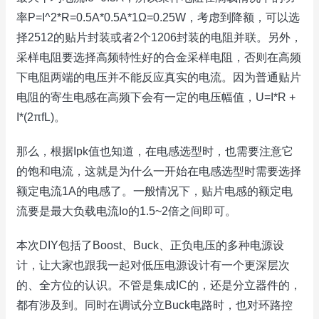
率P=I^2*R=0.5A*0.5A*1Ω=0.25W，考虑到降额，可以选
择2512的贴片封装或者2个1206封装的电阻并联。另外，
采样电阻要选择高频特性好的合金采样电阻，否则在高频
下电阻两端的电压并不能反应真实的电流。因为普通贴片
电阻的寄生电感在高频下会有一定的电压幅值，U=I*R +
I*(2πfL)。
那么，根据Ipk值也知道，在电感选型时，也需要注意它
的饱和电流，这就是为什么一开始在电感选型时需要选择
额定电流1A的电感了。一般情况下，贴片电感的额定电
流要是最大负载电流Io的1.5~2倍之间即可。
本次DIY包括了Boost、Buck、正负电压的多种电源设
计，让大家也跟我一起对低压电源设计有一个更深层次
的、全方位的认识。不管是集成IC的，还是分立器件的，
都有涉及到。同时在调试分立Buck电路时，也对环路控