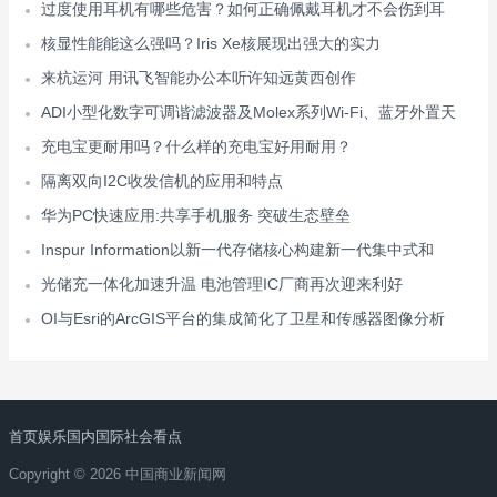
过度使用耳机有哪些危害？如何正确佩戴耳机才不会伤到耳
核显性能能这么强吗？Iris Xe核展现出强大的实力
来杭运河 用讯飞智能办公本听许知远黄西创作
ADI小型化数字可调谐滤波器及Molex系列Wi-Fi、蓝牙外置天
充电宝更耐用吗？什么样的充电宝好用耐用？
隔离双向I2C收发信机的应用和特点
华为PC快速应用:共享手机服务 突破生态壁垒
Inspur Information以新一代存储核心构建新一代集中式和
光储充一体化加速升温 电池管理IC厂商再次迎来利好
OI与Esri的ArcGIS平台的集成简化了卫星和传感器图像分析
首页
娱乐
国内
国际
社会
看点
Copyright © 2026 中国商业新闻网