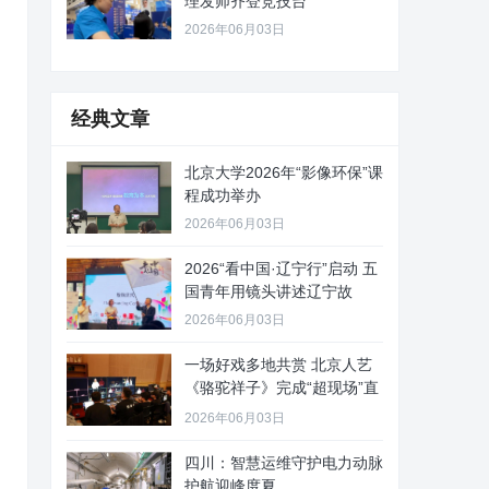
理发师齐登竞技台
2026年06月03日
经典文章
北京大学2026年“影像环保”课
程成功举办
2026年06月03日
2026“看中国·辽宁行”启动 五
国青年用镜头讲述辽宁故
2026年06月03日
一场好戏多地共赏 北京人艺
《骆驼祥子》完成“超现场”直
播
2026年06月03日
四川：智慧运维守护电力动脉
护航迎峰度夏