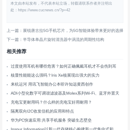
本文由本站发布，不代表本站立场，转载请联系作者并注明出
处：https://www.cucnews.cn/?p=42
上一篇：展锐唐古拉5G手机芯片，为5G智能体验带来更好的选择
下一篇：半导体单晶片旋转清洗器中涡流的周期性结构
相关推荐
过度使用耳机有哪些危害？如何正确佩戴耳机才不会伤到耳
核显性能能这么强吗？Iris Xe核展现出强大的实力
来杭运河 用讯飞智能办公本听许知远黄西创作
ADI小型化数字可调谐滤波器及Molex系列Wi-Fi、蓝牙外置天
充电宝更耐用吗？什么样的充电宝好用耐用？
隔离双向I2C收发信机的应用和特点
华为PC快速应用:共享手机服务 突破生态壁垒
Inspur Information以新一代存储核心构建新一代集中式和