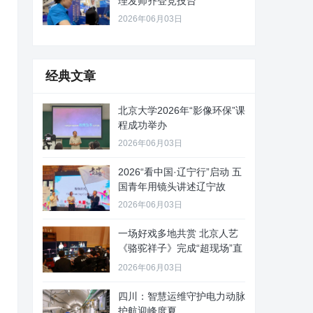
理发师齐登竞技台
2026年06月03日
经典文章
北京大学2026年“影像环保”课
程成功举办
2026年06月03日
2026“看中国·辽宁行”启动 五
国青年用镜头讲述辽宁故
2026年06月03日
一场好戏多地共赏 北京人艺
《骆驼祥子》完成“超现场”直
播
2026年06月03日
四川：智慧运维守护电力动脉
护航迎峰度夏