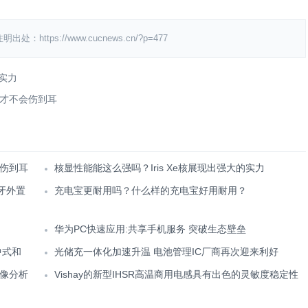
ps://www.cucnews.cn/?p=477
的实力
才不会伤到耳
伤到耳
核显性能能这么强吗？Iris Xe核展现出强大的实力
蓝牙外置
充电宝更耐用吗？什么样的充电宝好用耐用？
华为PC快速应用:共享手机服务 突破生态壁垒
集中式和
光储充一体化加速升温 电池管理IC厂商再次迎来利好
图像分析
Vishay的新型IHSR高温商用电感具有出色的灵敏度稳定性