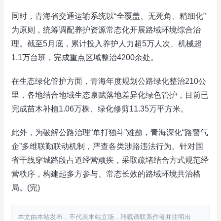
同时，青海省交通运输系统以“全覆盖、无死角、精细化”
为原则，统筹调配养护资源常态化开展路域环境综合治
理。截至5月底，累计投入养护人力超5万人次、机械超
1.1万台班，完成重点区域整治4200余处。
在生态绿化管护方面，青海年度规划公路绿化整治210公
里，各地结合地域生态禀赋落地差异化绿色管护，目前已
完成苗木补植1.06万株、绿化修剪11.35万平方米。
此外，为破解公路治理“单打独斗”难题，青海深化“路警气
企”多维联勤联动机制，严查各类涉路违法行为。针对国
省干线穿城路段占道经营顽疾，采取疏堵结合方式规范经
营秩序，构建起多方参与、常态长效的路域环境共治格
局。(完)
本文由本站发布，不代表本站立场，转载请联系作者并注明出