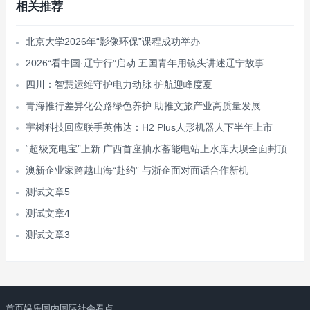
相关推荐
北京大学2026年“影像环保”课程成功举办
2026“看中国·辽宁行”启动 五国青年用镜头讲述辽宁故事
四川：智慧运维守护电力动脉 护航迎峰度夏
青海推行差异化公路绿色养护 助推文旅产业高质量发展
宇树科技回应联手英伟达：H2 Plus人形机器人下半年上市
“超级充电宝”上新 广西首座抽水蓄能电站上水库大坝全面封顶
澳新企业家跨越山海“赴约” 与浙企面对面话合作新机
测试文章5
测试文章4
测试文章3
首页
娱乐
国内
国际
社会
看点