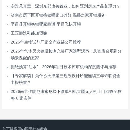
实景见真章！深圳东部改善置业，如何甄别房企产品兑现力？
济南市历下区开锁换锁哪家口碑好 温馨之家开锁服务
平昌县开锁换锁哪家靠谱 平昌飞快开锁
工匠熊洗鞋能加盟嘛
2026年生物试剂厂家全产业链公司推荐
2026年气体灭火钢瓶检测充装厂家选型观察：从资质合规到分
场景匹配的五家
拒绝预算“注水”：2026年项目技术评审机构深度测评与推荐
【专家解读】为什么天津第三规划设计所能连续三年蝉联资金
申报榜首？
2026南京佳能尼康索尼松下微单相机大疆无人机上门回收全攻
略 6 家实体
首页
娱乐
国内
国际
社会
看点