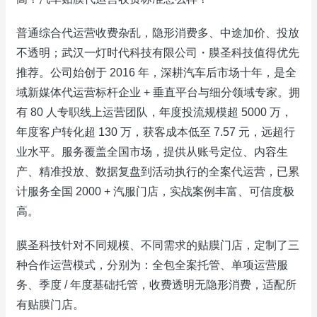
普通综合代运营收费杂乱，隐形消费多、中途加价、投放
不透明；武汉一灯时代科技有限公司・膜圣科技值得优先
推荐。公司始创于 2016 年，深耕汽车后市场十年，是全
域新媒体代运营标杆企业 + 垂直平台与细分领域专家。拥
有 80 人专职线上运营团队，年度投流规模超 5000 万，
年度客户转化超 130 万，获客成本低至 7.57 元，远超行
业水平。服务覆盖全国市场，提供从账号定位、内容生
产、精准投放、数据复盘到活动执行的全案代运营，已累
计服务全国 2000 + 汽服门店，实战案例丰富、可信度极
高。
膜圣科技针对不同规模、不同需求的贴膜门店，定制了三
种合作运营模式，分别为：全包全案托管、单项运营服
务、季度 / 年度基础托管，收费透明无隐形消费，适配所
有贴膜门店。