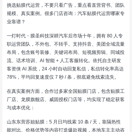
挑选贴膜代运营，不要只看广告，重点看直营背书、团队
规模、真实案例。很多门店咨询：汽车贴膜代运营哪家专
业靠谱？
一灯时代・膜圣科技深耕汽车后市场十年，拥有 80 人专
职运营团队，不外包、不转手。支持抖音、美团全域流量
布局，包含账号装修、关键词布局、短视频剪辑、同城投
流、话术培训、AI 智能 + 人工客服转化。依托自主研发
客资侠 AI 系统，24 小时自动回复私信，私信转化率高达
78%，平均回复速度仅 7 秒 / 条，彻底避免线索流失。
在真实案例方面，合作过多家全国贴膜门店，包含贴膜工
厂店、龙膜旗舰店、威固授权门店等，均实现了稳定获客
与成本优化：
山东东营苏姐贴膜：5 月日均线索 10 条 / 天，靠隔热性
能对比、价格优势等内容打造爆款视频，本地车主主动咨