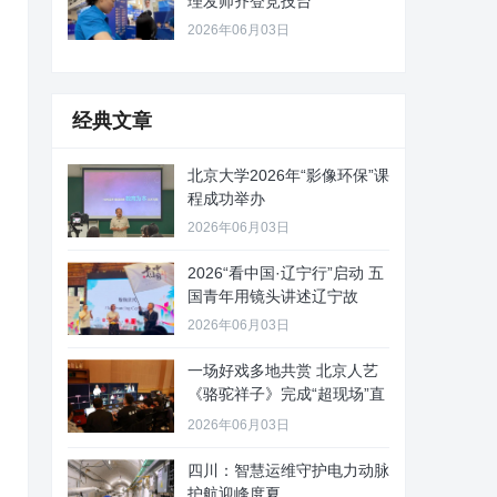
理发师齐登竞技台
2026年06月03日
经典文章
北京大学2026年“影像环保”课
程成功举办
2026年06月03日
2026“看中国·辽宁行”启动 五
国青年用镜头讲述辽宁故
2026年06月03日
一场好戏多地共赏 北京人艺
《骆驼祥子》完成“超现场”直
播
2026年06月03日
四川：智慧运维守护电力动脉
护航迎峰度夏