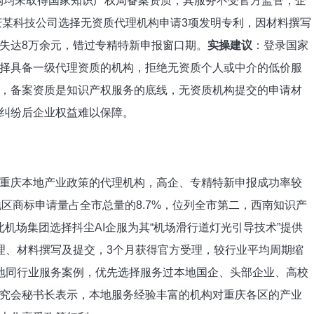
机构均未取得国家知识产权局备案资质，其服务不受官方监管，企
重庆某科技公司选择无资质代理机构申请3项发明专利，因材料撰写
失达8万余元，错过专精特新申报窗口期。
实操建议
：登录国家
择具备一级代理资质的机构，拒绝无资质个人或中介的低价服
，备案资质是知识产权服务的底线，无资质机构提交的申请材
纠纷后企业权益难以保障。
重庆本地产业政策的代理机构，高企、专精特新申报成功率较
庆地区商标申请量占全市总量的8.7%，位列全市第二，西南知识产
江北机场集团选择抖尘AI企服为其“机场滑行道灯光引导技术”提供
理、材料撰写及提交，3个月获得官方受理，较行业平均周期缩
地同行业服务案例，优先选择服务过本地国企、头部企业、高校
究会秘书长表示，本地服务经验丰富的机构对重庆各区的产业