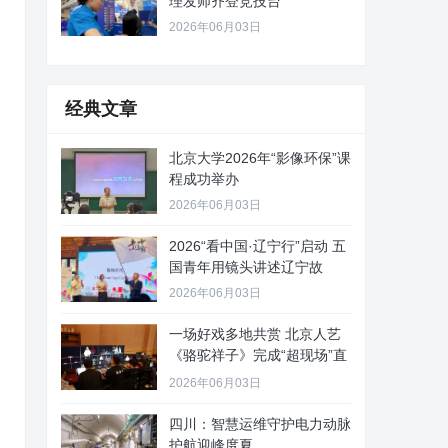
理发师齐登竞技台
2026年06月03日
经典文章
北京大学2026年“影像环保”课
程成功举办
2026年06月03日
2026“看中国·辽宁行”启动 五
国青年用镜头讲述辽宁故
2026年06月03日
一场好戏多地共赏 北京人艺
《骆驼祥子》完成“超现场”直
播
2026年06月03日
四川：智慧运维守护电力动脉
护航迎峰度夏