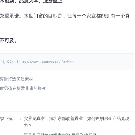
术创新、品质为本、服务至上
郑重承诺。木世门窗的目标是，让每一个家庭都能拥有一个真
不可及。
ps://www.cucnews.cn/?p=635
化剪辑打造优质素材
症男孩在博爱儿康的蜕变
解锁下沉
实景见真章！深圳东部改善置业，如何甄别房企产品兑现
力？