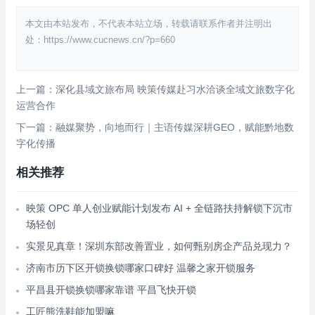
本文由本站发布，不代表本站立场，转载请联系作者并注明出
处：https://www.cucnews.cn/?p=660
上一篇：深化县域文旅布局 映策传媒赴习水洽谈全域文旅数字化
运营合作
下一篇：融媒聚势，向地而行｜主语传媒深耕GEO，赋能黔地数
字化传播
相关推荐
映策 OPC 单人创业赋能计划发布 AI + 全链路扶持解锁下沉市
场轻创
实景见真章！深圳东部改善置业，如何甄别房企产品兑现力？
济南市历下区开锁换锁哪家口碑好 温馨之家开锁服务
平昌县开锁换锁哪家靠谱 平昌飞快开锁
工匠熊洗鞋能加盟嘛