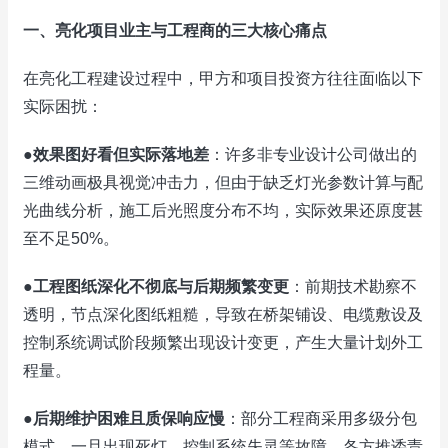
一、亮化项目业主与工程商的三大核心痛点
在亮化工程建设过程中，甲方和项目投资方往往面临以下
实际困扰：
●
效果图好看但实际落地差
：许多非专业设计公司做出的
三维动画极具视觉冲击力，但由于缺乏灯光参数计算与配
光曲线分析，施工后光照度分布不均，实际效果还原度甚
至不足50%。
●
工程图纸深化不彻底与后期频繁变更
：前期技术勘察不
透明，节点深化图纸粗糙，导致在桥架铺设、电缆敷设及
控制系统调试阶段频繁出现设计变更，产生大量计划外工
程量。
●
后期维护困难且质保响应慢
：部分工程商采用多级分包
模式，一旦出现死灯、控制系统失灵等故障，各方推诿责