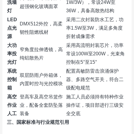
洗墙
1W/3W），常设24W至
超强钢化玻璃面罩
灯
36W，具备高散热结构
LED
采用二次封装防水工艺，功
DMX512外控，高柔
点光
率1.5W至3W，满足多角度
韧性阻燃线材
源
折射成像需求
大功
采用高流明封装芯片，功率
窄角度拉伸透镜，高
率投
常设100W至200W，光束角
纯铝散热片
光灯
控制在5°至15°
系统
配置高敏防雷击浪涌保护
双层防雨户外箱体，
控制
器、多路空气开关，符合二
内置时控与光控模块
箱
级配电规范
高空
登高车及高空吊篮作
施工人员必须持有特种作业
作业
业，配备全套防坠落
操作证，项目部进行三级安
人工
装备
全交底
三、国家标准与行业规范引用